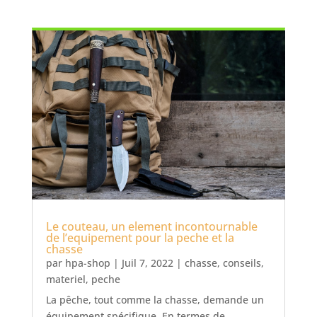
Le couteau, un element incontournable
de l’equipement pour la peche et la
chasse
par
hpa-shop
|
Juil 7, 2022
|
chasse
,
conseils
,
materiel
,
peche
La pêche, tout comme la chasse, demande un
équipement spécifique. En termes de