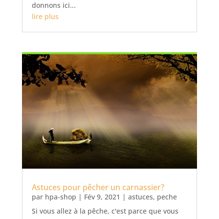
donnons ici...
lire plus
Astuces pour pêcher un carnassier?
par
hpa-shop
|
Fév 9, 2021
|
astuces
,
peche
Si vous allez à la pêche, c'est parce que vous